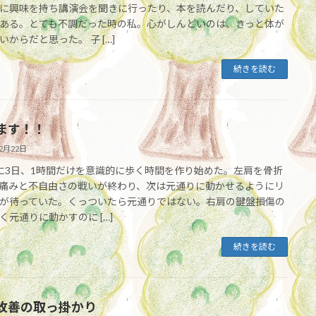
に興味を持ち講演会を聞きに行ったり、本を読んだり、していた
ある。とても不調だった時の私。心がしんどいのは、きっと体が
いからだと思った。 子 […]
続きを読む
ます！！
12月22日
に3日、1時間だけを意識的に歩く時間を作り始めた。左肩を骨折
痛みと不自由さの戦いが終わり、次は元通りに動かせるようにリ
が待っていた。くっついたら元通りではない。右肩の鍵盤損傷の
く元通りに動かすのに […]
続きを読む
改善の取っ掛かり