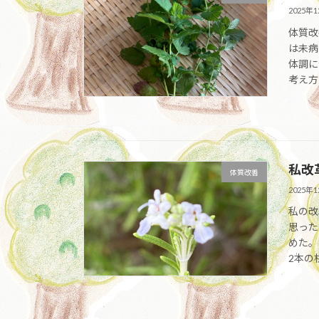
2025年
体質改
は未病
体調に
考え方
私改
体質改善
2025年
私の改
思った
めた。
2本の