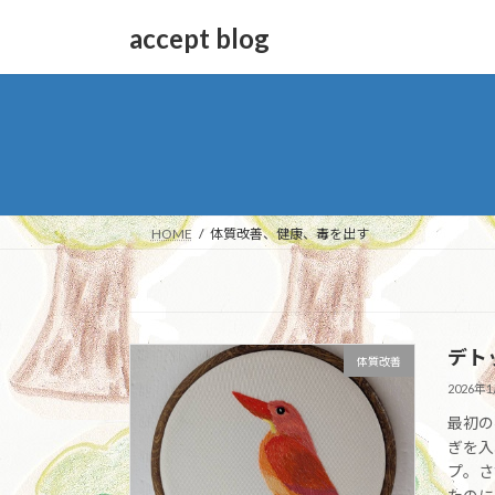
コ
ナ
accept blog
ン
ビ
テ
ゲ
ン
ー
ツ
シ
へ
ョ
ス
ン
キ
に
ッ
移
HOME
体質改善、健康、毒を出す
プ
動
デト
体質改善
2026年
最初の
ぎを入
プ。さ