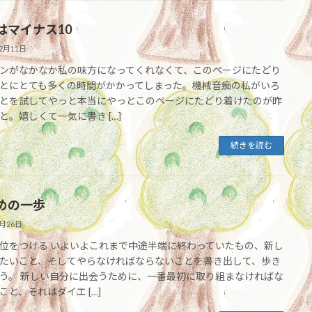
はマイナス10
12月11日
ンがなかなか私の味方になってくれなくて、このページにたどり
とにとても多くの時間がかかってしまった。機械音痴の私がいろ
とを試してやっと本当にやっとこのページにたどり着けたのが昨
と。嬉しくて一気に書き […]
続きを読む
めの一歩
8月26日
位をつける いよいよこれまで中途半端に終わっていたもの、新し
たいこと、そしてやらなければならないことを書き出して、歩き
う。 新しい自分に出会うために、一番最初に取り組まなければな
こと、それはダイエ […]