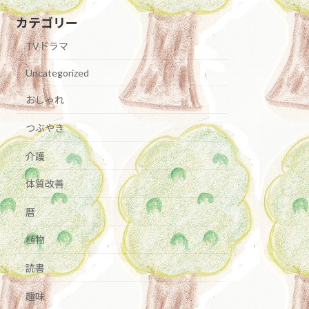
カテゴリー
TVドラマ
Uncategorized
おしゃれ
つぶやき
介護
体質改善
暦
植物
読書
趣味