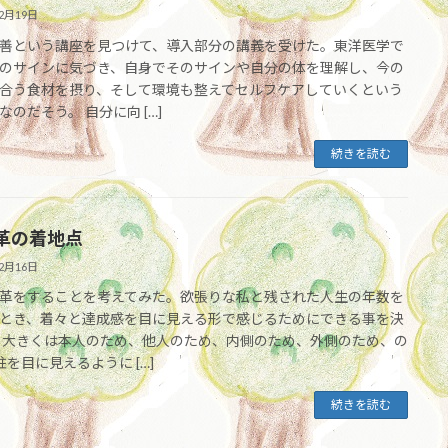
12月19日
善という講座を見つけて、導入部分の講義を受けた。東洋医学で
のサインに気づき、自身でそのサインや自分の体を理解し、今の
合う食材を摂り、そして環境も整えてセルフケアしていくという
なのだそう。 自分に向 […]
続きを読む
革の着地点
12月16日
革をすることを考えてみた。欲張りな私と残された人生の年数を
とき、着々と達成感を目に見える形で感じるためにできる事を決
 大きくは本人のため、他人のため、内側のため、外側のため、の
柱を目に見えるように […]
続きを読む