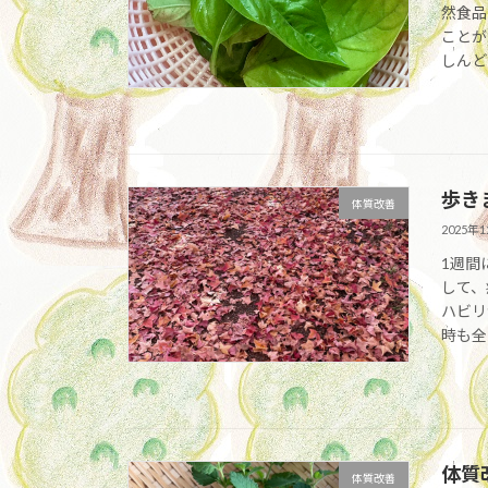
然食品
ことが
しんど
歩き
体質改善
2025年
1週間
して、
ハビリ
時も全
体質
体質改善