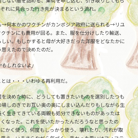
用しない服を詰める、集荷を申し込む、引き取りしてもら
れぞれに見合った行き先が決まるという流れ。
る→何本かのワクチンがカンボジア政府に送られる→リユ
ワクチンにも費用が回る。また、服を仕分けしたり輸送、
らしい。もしかすると母が大好きだった洋服をどなたかに
う思えたので決めたのだ。
かもしれないよ」
ことは・・・いわゆる再利用だ。
居を決めた時に、どうしても置きたいものを選別したつも
の場しのぎでお互い奥の奥にしまい込んだりもしながら生
長く生きてきている両親も処分できないものがあったは
辛くなった。これを使いたかったんだろうなと思ったの
とにかく使う、何度もしっかり使う、壊れたり、汚れが取