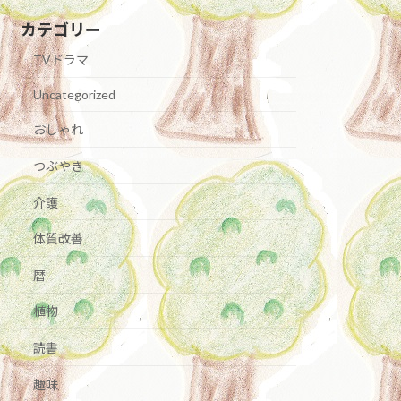
カテゴリー
TVドラマ
Uncategorized
おしゃれ
つぶやき
介護
体質改善
暦
植物
読書
趣味