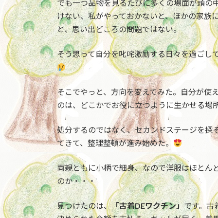
でも一つ品物を見るたびに多くの場面が頭の
:
けない、私がやっておかないと、ほかの家族
と、思い出どころの問題ではない。
そう思って自分を叱咤激励する日々を過ごし
そこでやっと、方向を変えてみた。自分が使
のは、どこかでお役に立つように生かせる場
処分するのではなく、セカンドステージを探
てきて、整理整頓が進み始めた。
両親ともに小柄で細身、なので洋服はほとん
のか・・・
見つけたのは、
「古着DEワクチン」
です。古