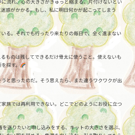
中に流れ、心の大きさがきゅっと縮まる。片付けないとい
に迷惑がかかる。もし、私に明日何かが起こってしまう
ている。それでも行ったり来たりの毎日で、全く進まない
えるものは残してできるだけ骨太に使うこと。使えないも
所を探す。
そうと思ったのだ。そう思えたら、また違うワクワクが出
ど家族では再利用できない。どこでどのようにお役に立つ
着を送りたいと申し込みをする、キットの大きさを選ぶ、