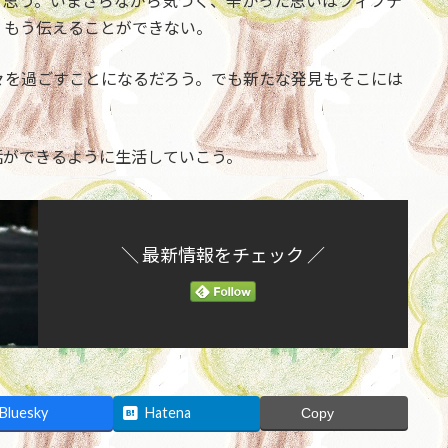
と思う。いまさらながら気づく、辛かった思いはフィフテ
、もう伝えることができない。
々を過ごすことになるだろう。でも新たな発見もそこには
話ができるように生活していこう。
＼ 最新情報をチェック ／
Bluesky
Hatena
Copy