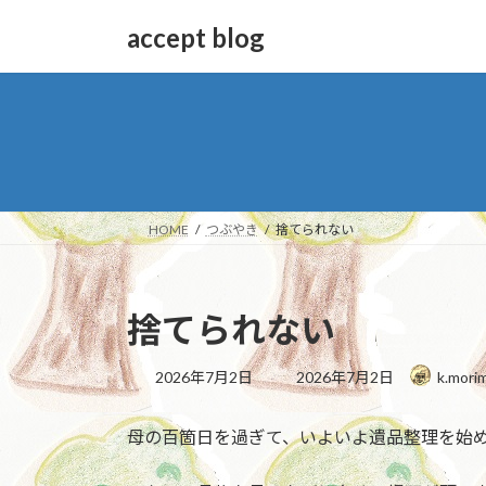
コ
ナ
accept blog
ン
ビ
テ
ゲ
ン
ー
ツ
シ
へ
ョ
ス
ン
キ
に
ッ
移
HOME
つぶやき
捨てられない
プ
動
捨てられない
最
2026年7月2日
2026年7月2日
k.morim
終
更
母の百箇日を過ぎて、いよいよ遺品整理を始
新
日
時