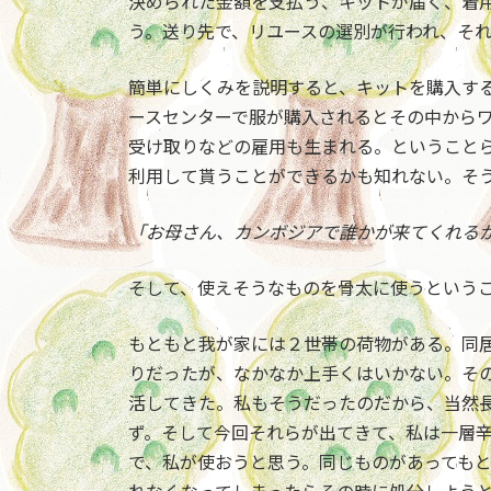
決められた金額を支払う、キットが届く、着
う。送り先で、リユースの選別が行われ、そ
簡単にしくみを説明すると、キットを購入す
ースセンターで服が購入されるとその中から
受け取りなどの雇用も生まれる。ということ
利用して貰うことができるかも知れない。そ
「お母さん、カンボジアで誰かが来てくれる
そして、使えそうなものを骨太に使うという
もともと我が家には２世帯の荷物がある。同
りだったが、なかなか上手くはいかない。そ
活してきた。私もそうだったのだから、当然
ず。そして今回それらが出てきて、私は一層
で、私が使おうと思う。同じものがあっても