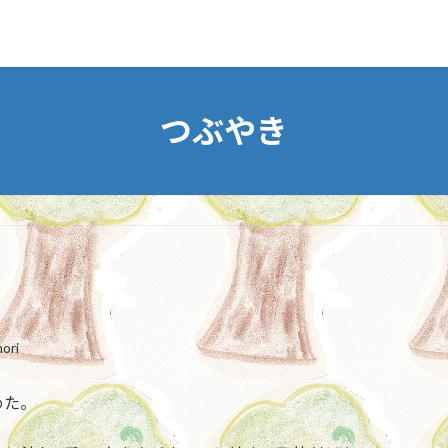
つぶやき
ori
めた。